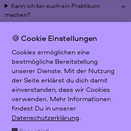
Kann ich bei euch ein Praktikum
machen?
🍪 Cookie Einstellungen
Das feministische
Archiv FFBIZ
Cookies ermöglichen eine
Newsletter
bestmögliche Bereitstellung
unserer Dienste. Mit der Nutzung
der Seite erklärst du dich damit
einverstanden, dass wir Cookies
Scharnweberstraße 31
verwenden. Mehr Informationen
10247
Berlin
findest Du in unserer
+49 30 95 61 26 78
Datenschutzerklärung
.
info@ffbiz.de