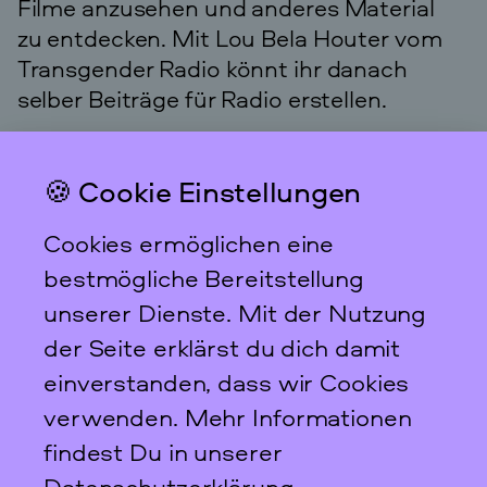
Filme anzusehen und anderes Material
zu entdecken. Mit Lou Bela Houter vom
Transgender Radio könnt ihr danach
selber Beiträge für Radio erstellen.
🍪 Cookie Einstellungen
Das feministische
Archiv FFBIZ
Cookies ermöglichen eine
Newsletter
bestmögliche Bereitstellung
unserer Dienste. Mit der Nutzung
der Seite erklärst du dich damit
einverstanden, dass wir Cookies
Scharnweberstraße 31
verwenden. Mehr Informationen
10247
Berlin
findest Du in unserer
+49 30 95 61 26 78
Datenschutzerklärung
.