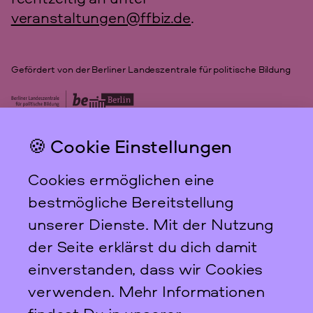
veranstaltungen@ffbiz.de
.
Gefördert von der Berliner Landeszentrale für politische Bildung
🍪 Cookie Einstellungen
Das feministische
Archiv FFBIZ
Cookies ermöglichen eine
Newsletter
bestmögliche Bereitstellung
unserer Dienste. Mit der Nutzung
der Seite erklärst du dich damit
einverstanden, dass wir Cookies
Scharnweberstraße 31
verwenden. Mehr Informationen
10247
Berlin