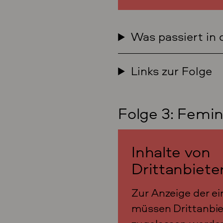
Was passiert in 
Links zur Folge
Folge 3: Femi
Inhalte von
Drittanbiete
Zur Anzeige der ei
müssen Drittanbie