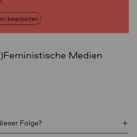
n.
gen bearbeiten
er)Feministische Medien
dieser Folge?