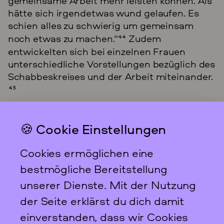
gemeinsame Arbeit mehr leisten können. Als
hätte sich irgendetwas wund gelaufen. Es
schien alles zu schwierig um gemeinsam
noch etwas zu machen.“
44
Zudem
entwickelten sich bei einzelnen Frauen
unterschiedliche Vorstellungen bezüglich des
Schabbeskreises und der Arbeit miteinander.
45
🍪 Cookie Einstellungen
Das feministische
Archiv FFBIZ
Cookies ermöglichen eine
Newsletter
bestmögliche Bereitstellung
unserer Dienste. Mit der Nutzung
der Seite erklärst du dich damit
einverstanden, dass wir Cookies