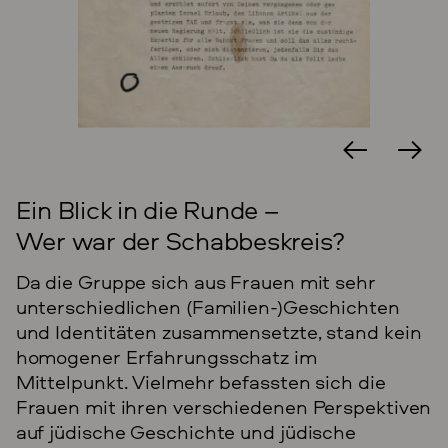
Dokument
Quiz Teil I zu Kennlernsituationen
unter jüdischen und nicht-jüdischen Frauen
,
1984–1989
→
A Rep. 400 Berlin 20.6 f
Ein Blick in die Runde –
Schabbeskreis
Wer war der Schabbeskreis?
Da die Gruppe sich aus Frauen mit sehr
unterschiedlichen (Familien-)Geschichten
und Identitäten zusammensetzte, stand kein
homogener Erfahrungsschatz im
Mittelpunkt. Vielmehr befassten sich die
Frauen mit ihren verschiedenen Perspektiven
auf jüdische Geschichte und jüdische