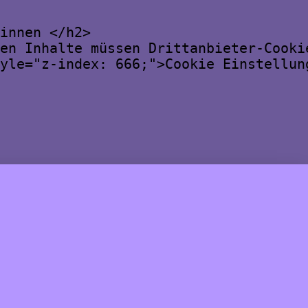
innen </h2>

en Inhalte müssen Drittanbieter-Cookie
yle="z-index: 666;">Cookie Einstellun
er