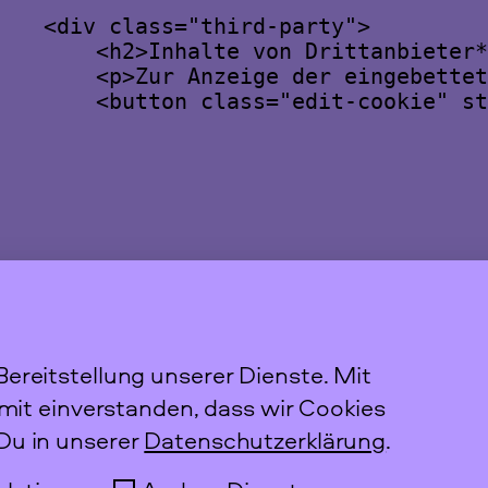
<div class="third-party">

    <h2>Inhalte von Drittanbieter*
    <p>Zur Anzeige der eingebettet
    <button class="edit-cookie" st
ereitstellung unserer Dienste. Mit
Newslett
amit einverstanden, dass wir Cookies
Du in unserer
Datenschutzerklärung
.