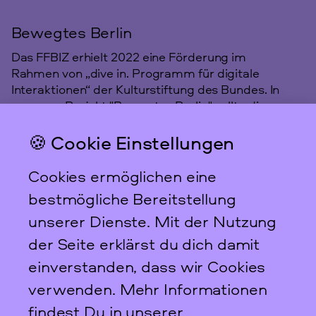
Bewegtes Berlin
Das FFBIZ erhielt 2022 eine Förderung im
Rahmen von „dive in. Programm für digitale
Interaktionen“ der Kulturstiftung des Bundes. In
unserem Projekt "Bewegtes Berlin" sollte die
feministischen Geschichte Berlins gemeinsam
🍪 Cookie Einstellungen
aufgespürt und online sichtbar gemacht
machen.
Cookies ermöglichen eine
bestmögliche Bereitstellung
unserer Dienste. Mit der Nutzung
der Seite erklärst du dich damit
einverstanden, dass wir Cookies
verwenden. Mehr Informationen
findest Du in unserer