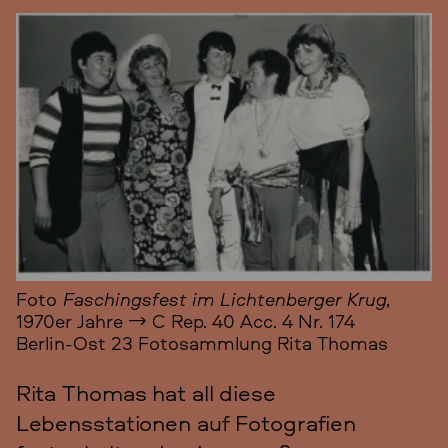
Foto
Faschingsfest im Lichtenberger Krug
,
1970er Jahre
→
C Rep. 40 Acc. 4 Nr. 174
Berlin-Ost 23 Fotosammlung Rita Thomas
Rita Thomas hat all diese
Lebensstationen auf Fotografien