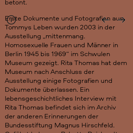
betont.
Erste Dokumente und Fotografien aus
Tommys Leben wurden 2003 in der
Objekttitel
Motorrad von Rita Thomas
alias Tommy
Ausstellung „mittenmang.
Objektart
Foto
Homosexuelle Frauen und Männer in
Foto-Nr. TIF/JPG
7669
Signatur
C Rep. 40 Acc. 4 Nr. 469 Berlin-
Berlin 1945 bis 1969“ im Schwulen
Ost 23 Fotosammlung Rita Thomas
Museum gezeigt. Rita Thomas hat dem
Museum nach Anschluss der
Ausstellung einige Fotografien und
Dokumente überlassen. Ein
lebensgeschichtliches Interview mit
Rita Thomas befindet sich im Archiv
der anderen Erinnerungen der
Bundesstiftung Magnus Hirschfeld.