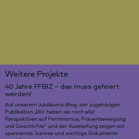
Weitere Projekte
40 Jahre FFBIZ – das muss gefeiert
werden!
Auf unserem Jubiläums-Blog, der zugehörigen
Publikation „Wir haben sie noch alle!
Perspektiven auf Feminismus, Frauenbewegung
und Geschichte“ und der Ausstellung zeigen wir
spannende, kuriose und wichtige Dokumente