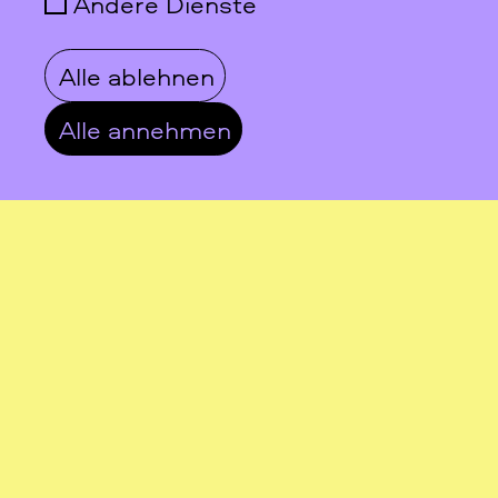
Andere Dienste
Digitalisaten aus den Einrichtungen des i.d.a.-
Dachverbands anzureichern.
Alle ablehnen
Alle annehmen
Digitalisierung der Gedichte von Helga
Sophia Goetze
In dem aktuellen Digitalisierungsprojekt werden
die Gedichte von Helga Sophie Goetze
digitalisiert und über den Meta-Katalog und die