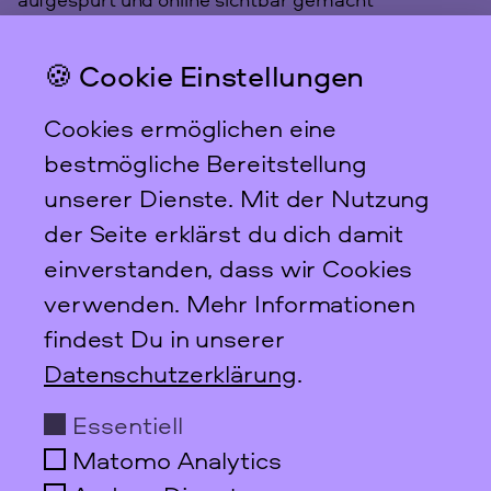
machen.
🍪 Cookie Einstellungen
Cookies ermöglichen eine
bestmögliche Bereitstellung
unserer Dienste. Mit der Nutzung
der Seite erklärst du dich damit
einverstanden, dass wir Cookies
verwenden. Mehr Informationen
findest Du in unserer
DDF-Projekt
Datenschutzerklärung
.
Von Oktober 2016 bis November 2017 lief unser
Digitalisierungsprojekt im Rahmen des Digitalen
Essentiell
Deutschen Frauenarchivs (DDF). Ziel des DDF ist
Matomo Analytics
es, die Geschichte der Frauenbewegung(en) in
Form eines Fachportals zu präsentieren und mit